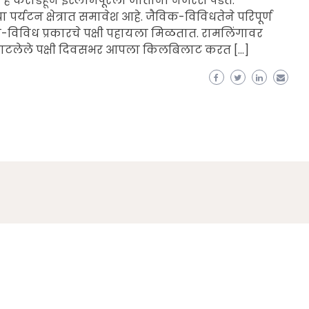
बेट हे कराडहून इस्लामपूरला जाताना नजरेस पडते.
या पर्यटन क्षेत्रात समावेश आहे. जैविक-विविधतेने परिपूर्ण
-विविध प्रकारचे पक्षी पहायला मिळतात. रामलिंगावर
 थाटलेले पक्षी दिवसभर आपला किलबिलाट करत […]